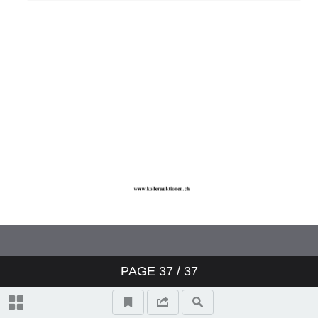
PAGE
37
/ 37