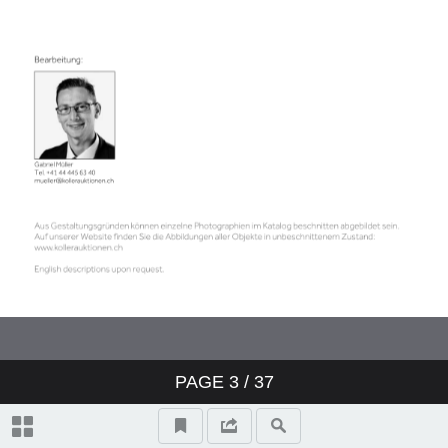
PAGE
3
/ 37