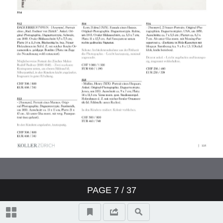
PAGE
7
/ 37